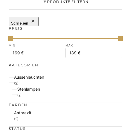
PRODUKTE FILTERN
Schließen
PREIS
KATEGORIEN
K
Aussenleuchten
a
(2)
Stehlampen
t
(2)
e
g
FARBEN
o
F
Anthrazit
r
a
(2)
i
r
e
STATUS