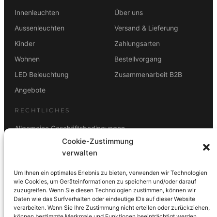
w
8
w
6
a
9
a
9
Innenleuchten
Über uns
r
,
r
,
Aussenleuchten
Versand & Lieferung
:
0
:
0
Kinder
Zahlungsarten
2
0
1
0
1
8
Wohnen
Bestellvorgang
9
€
9
€
LED Beleuchtung
Zusammenarbeit B2B
,
.
,
.
0
0
Angebote
0
0
RECHTLICHES
€
€
Allgemeine Geschäftsbedingungen
Cookie-Zustimmung
Datenschutz
verwalten
Impressum
Um Ihnen ein optimales Erlebnis zu bieten, verwenden wir Technologien
Rücktrittsbelehrung
wie Cookies, um Geräteinformationen zu speichern und/oder darauf
zuzugreifen. Wenn Sie diesen Technologien zustimmen, können wir
ZAHLUNGSARTEN
Daten wie das Surfverhalten oder eindeutige IDs auf dieser Website
verarbeiten. Wenn Sie Ihre Zustimmung nicht erteilen oder zurückziehen,
Vorkasse
Visa
Mastercard
Link
PayPal
G-Pay
können bestimmte Merkmale und Funktionen beeinträchtigt werden.