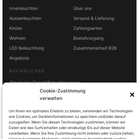
Innenleuchten
Über uns
Aussenleuchten
Versand & Lieferung
Kinder
Zahlungsarten
Wohnen
Bestellvorgang
LED Beleuchtung
Zusammenarbeit B2B
Angebote
RECHTLICHES
Allgemeine Geschäftsbedingungen
Cookie-Zustimmung
Datenschutz
verwalten
Impressum
Um Ihnen ein optimales Erlebnis zu bieten, verwenden wir Technologien
Rücktrittsbelehrung
wie Cookies, um Geräteinformationen zu speichern und/oder darauf
zuzugreifen. Wenn Sie diesen Technologien zustimmen, können wir
ZAHLUNGSARTEN
Daten wie das Surfverhalten oder eindeutige IDs auf dieser Website
verarbeiten. Wenn Sie Ihre Zustimmung nicht erteilen oder zurückziehen,
Vorkasse
Visa
Mastercard
Link
PayPal
G-Pay
können bestimmte Merkmale und Funktionen beeinträchtigt werden.