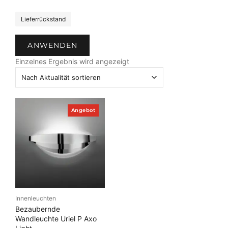
S
Lieferrückstand
t
a
ANWENDEN
t
u
Einzelnes Ergebnis wird angezeigt
s
P
Angebot
r
o
d
u
k
t
i
m
A
n
Innenleuchten
g
e
Bezaubernde
b
Wandleuchte Uriel P Axo
o