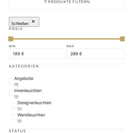
PRODUKTE FILTERN
Schließen
PREIS
KATEGORIEN
K
Angebote
a
(1)
Innenleuchten
t
(1)
e
Designerleuchten
g
(1)
o
Wandleuchten
r
(1)
i
e
STATUS