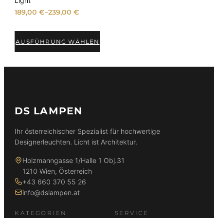
Light
t
189,00
€
–
239,00
€
AUSFÜHRUNG WÄHLEN
DS LAMPEN
Ihr österreichischer Spezialist für hochwertige
Designerleuchten. Licht ist Architektur.
Holzmanngasse 1/Halle 1 Obj.31
1210 Wien, Österreich
+43 660 370 55 26
info@dslampen.at
KATEGORIEN
SERVICE