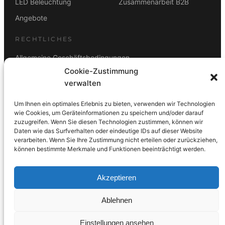
LED Beleuchtung
Zusammenarbeit B2B
Angebote
RECHTLICHES
Allgemeine Geschäftsbedingungen
Cookie-Zustimmung
Datenschutz
verwalten
Impressum
Um Ihnen ein optimales Erlebnis zu bieten, verwenden wir Technologien
Rücktrittsbelehrung
wie Cookies, um Geräteinformationen zu speichern und/oder darauf
zuzugreifen. Wenn Sie diesen Technologien zustimmen, können wir
ZAHLUNGSARTEN
Daten wie das Surfverhalten oder eindeutige IDs auf dieser Website
verarbeiten. Wenn Sie Ihre Zustimmung nicht erteilen oder zurückziehen,
Vorkasse
Visa
Mastercard
Link
PayPal
G-Pay
können bestimmte Merkmale und Funktionen beeinträchtigt werden.
Apple Pay
Klarna
Akzeptieren
Ablehnen
© 2026 DS Lampen GmbH. Alle Rechte vorbehalten.
Einstellungen ansehen