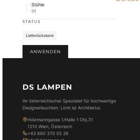
e
Stühle
(1)
STATUS
S
Lieferrückstand
t
a
ANWENDEN
t
u
s
DS LAMPEN
Ihr österreichischer Spezialist für hochwertige
Designerleuchten. Licht ist Architektur.
Holzmanngasse 1/Halle 1 Obj.31
1210 Wien, Österreich
+43 660 370 55 26