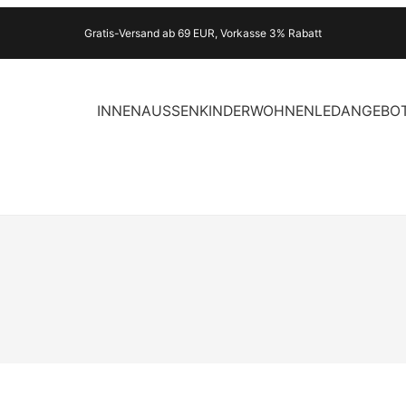
Gratis-Versand ab 69 EUR, Vorkasse 3% Rabatt
INNEN
AUSSEN
KINDER
WOHNEN
LED
ANGEBO