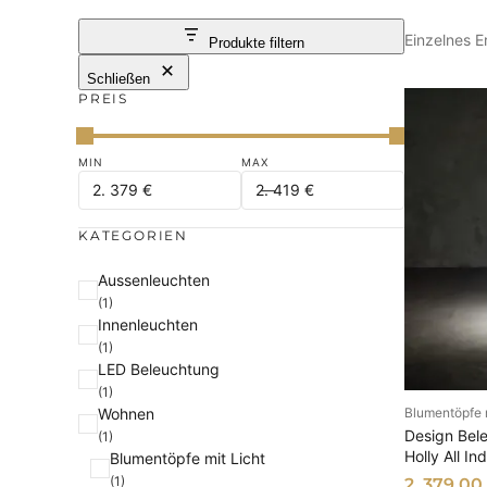
Einzelnes E
Produkte filtern
Schließen
PREIS
KATEGORIEN
K
Aussenleuchten
(1)
a
Innenleuchten
t
(1)
e
LED Beleuchtung
g
(1)
Wohnen
Blumentöpfe m
o
AU
Design Bele
(1)
r
Holly All I
Blumentöpfe mit Licht
i
(1)
2. 379,00