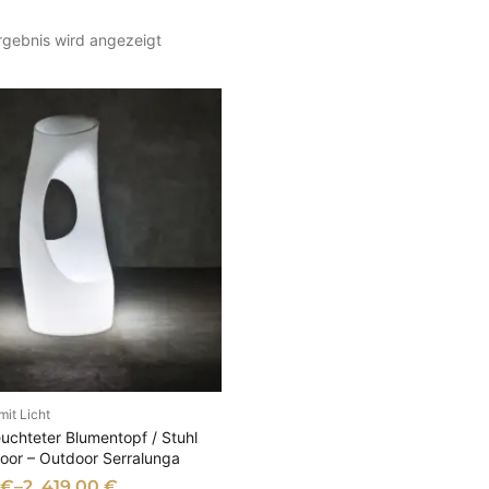
rgebnis wird angezeigt
it Licht
SFÜHRUNG WÄHLEN
uchteter Blumentopf / Stuhl
ndoor – Outdoor Serralunga
€
–
2. 419,00
€