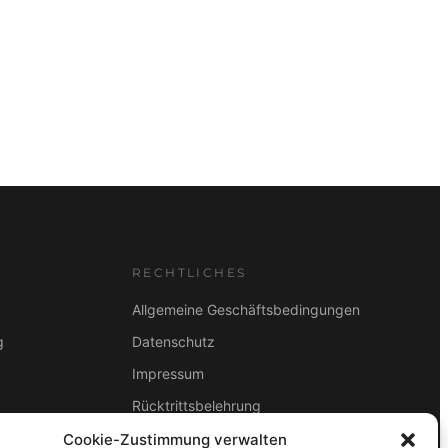
RECHTLICHES
Allgemeine Geschäftsbedingungen
g
Datenschutz
Impressum
Rücktrittsbelehrung
2B
Cookie-Zustimmung verwalten
ZAHLUNGSARTEN