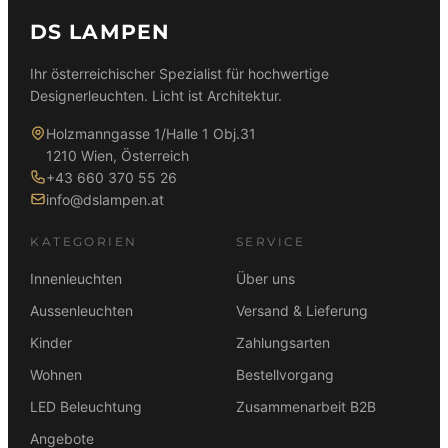
5
0
l
r
DS LAMPEN
3
i
P
9
€
c
r
Ihr österreichischer Spezialist für hochwertige
,
.
h
e
Designerleuchten. Licht ist Architektur.
0
e
i
0
r
s
Holzmanngasse 1/Halle 1 Obj.31
P
i
1210 Wien, Österreich
€
r
s
+43 660 370 55 26
e
t
info@dslampen.at
i
:
s
1
KATEGORIEN
SERVICE
w
.
a
9
Innenleuchten
Über uns
r
5
Aussenleuchten
Versand & Lieferung
:
9
Kinder
Zahlungsarten
2
,
.
0
Wohnen
Bestellvorgang
4
0
LED Beleuchtung
Zusammenarbeit B2B
5
9
€
Angebote