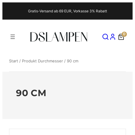
Zum
Gratis-Versand ab 69 EUR, Vorkasse 3% Rabatt
Inhalt
springen
0
Start
/ Produkt Durchmesser / 90 cm
90 CM