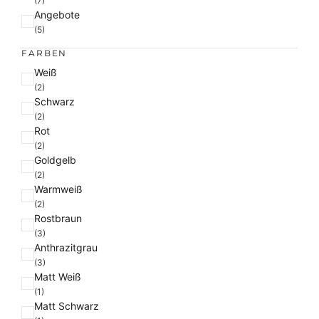
(7)
Angebote
(5)
FARBEN
F
Weiß
a
(2)
Schwarz
r
(2)
b
Rot
e
(2)
Goldgelb
(2)
Warmweiß
(2)
Rostbraun
(3)
Anthrazitgrau
(3)
Matt Weiß
(1)
Matt Schwarz