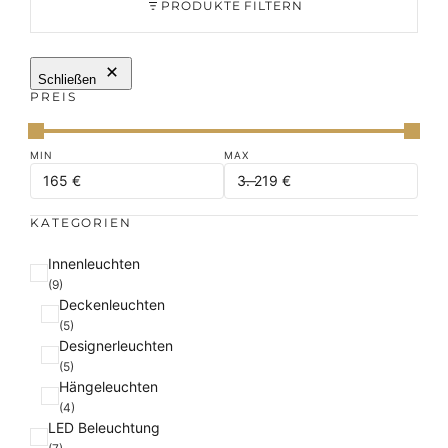
PRODUKTE FILTERN
Schließen
PREIS
KATEGORIEN
K
Innenleuchten
a
(9)
Deckenleuchten
t
(5)
e
Designerleuchten
g
(5)
o
Hängeleuchten
r
(4)
i
LED Beleuchtung
e