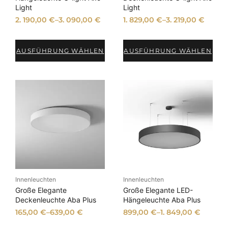
o
o
Light
Light
t
t
2. 190,00
€
–
3. 090,00
€
1. 829,00
€
–
3. 219,00
€
AUSFÜHRUNG WÄHLEN
AUSFÜHRUNG WÄHLEN
Innenleuchten
Innenleuchten
Große Elegante
Große Elegante LED-
Deckenleuchte Aba Plus
Hängeleuchte Aba Plus
165,00
€
–
639,00
€
899,00
€
–
1. 849,00
€