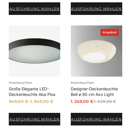
AUSFÜHRUNG WÄHLEN
AUSFÜHRUNG WÄHLEN
P
Angebot
r
o
d
u
k
t
i
m
A
n
Innenleuchten
Innenleuchten
g
e
Große Elegante LED-
Designer-Deckenleuchte
b
Deckenleuchte Aba Plus
Bell ø 90 cm Axo Light
o
949,00
€
–
1. 949,00
€
1. 249,00
€
1. 539,00
€
t
U
A
r
k
s
t
AUSFÜHRUNG WÄHLEN
AUSFÜHRUNG WÄHLEN
p
u
r
e