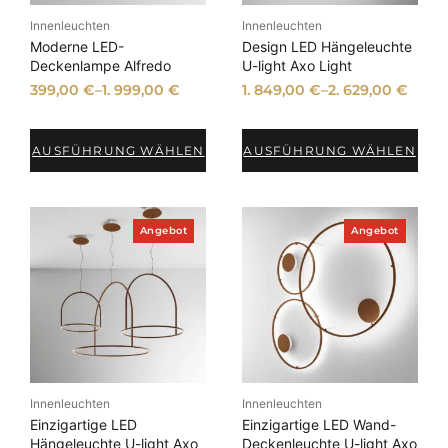
n
ä
Innenleuchten
Innenleuchten
g
t
e
Moderne LED-
Design LED Hängeleuchte
b
s
Deckenlampe Alfredo
U-light Axo Light
o
o
399,00
€
–
1. 999,00
€
1. 849,00
€
–
2. 629,00
€
t
r
t
AUSFÜHRUNG WÄHLEN
AUSFÜHRUNG WÄHLEN
i
e
r
t
P
P
Angebot
Angebot
r
r
o
o
d
d
u
u
k
k
t
t
i
i
m
m
A
A
n
n
Innenleuchten
Innenleuchten
g
g
e
e
Einzigartige LED
Einzigartige LED Wand-
b
b
Hängeleuchte U-light Axo
Deckenleuchte U-light Axo