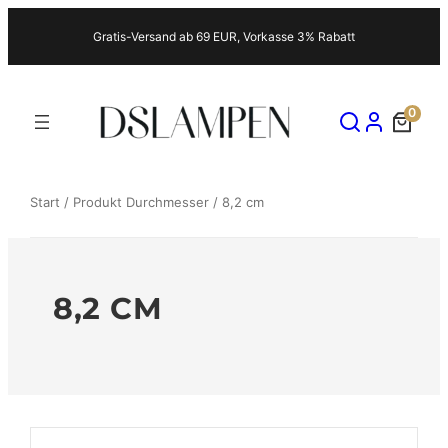
Zum
Gratis-Versand ab 69 EUR, Vorkasse 3% Rabatt
Inhalt
springen
0
Start
/ Produkt Durchmesser / 8,2 cm
8,2 CM