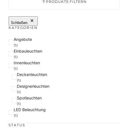
PRODUKTE FILTERN
Schließen
KATEGORIEN
K
Angebote
a
(1)
Einbauleuchten
t
(1)
e
Innenleuchten
g
(1)
o
Deckenleuchten
r
(1)
i
Designerleuchten
e
(1)
Spotleuchten
(1)
LED Beleuchtung
(1)
STATUS