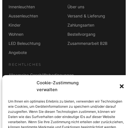
w
5
a
9
Innenleuchten
Über uns
r
,
Aussenleuchten
Versand & Lieferung
:
0
Kinder
Zahlungsarten
1
0
9
Wohnen
Bestellvorgang
9
€
LED Beleuchtung
Zusammenarbeit B2B
,
.
0
Angebote
0
RECHTLICHES
€
Allgemeine Geschäftsbedingungen
Cookie-Zustimmung
Datenschutz
verwalten
Impressum
Um Ihnen ein optimales Erlebnis zu bieten, verwenden wir Technologien
Rücktrittsbelehrung
wie Cookies, um Geräteinformationen zu speichern und/oder darauf
zuzugreifen. Wenn Sie diesen Technologien zustimmen, können wir
ZAHLUNGSARTEN
Daten wie das Surfverhalten oder eindeutige IDs auf dieser Website
verarbeiten. Wenn Sie Ihre Zustimmung nicht erteilen oder zurückziehen,
Vorkasse
Visa
Mastercard
Link
PayPal
G-Pay
können bestimmte Merkmale und Funktionen beeinträchtigt werden.