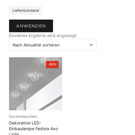
S
Lieferrückstand
t
a
ANWENDEN
t
u
Einzelnes Ergebnis wird angezeigt
s
P
-20%
r
o
d
u
k
t
i
m
A
n
Deckenleuchten
g
e
Dekorative LED-
b
Einbaulampe Fedora Axo
o
Light