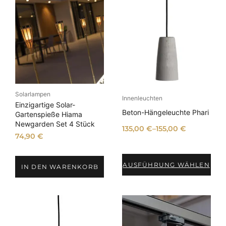
A
k
t
u
a
l
i
t
ä
Solarlampen
Innenleuchten
t
Einzigartige Solar-
Beton-Hängeleuchte Phari
s
Gartenspieße Hiama
Newgarden Set 4 Stück
o
135,00
€
–
155,00
€
r
74,90
€
t
i
AUSFÜHRUNG WÄHLEN
IN DEN WARENKORB
e
r
t