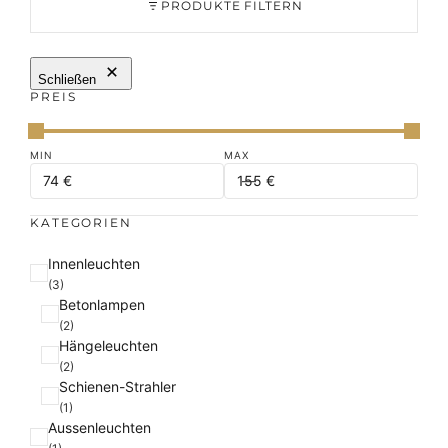
PRODUKTE FILTERN
Schließen
PREIS
KATEGORIEN
K
Innenleuchten
a
(3)
Betonlampen
t
(2)
e
Hängeleuchten
g
(2)
o
Schienen-Strahler
r
(1)
i
Aussenleuchten
e