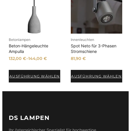
Betonlampen
Innenleuchten
Beton-Hängeleuchte
Spot Neto für 3-Phasen
Ampulla
Stromschiene
132,00
€
–
144,00
€
81,90
€
AUSFÜHRUNG WÄHLEN
AUSFÜHRUNG WÄHLEN
DS LAMPEN
Ihr österreichischer Spezialist für hochwertige