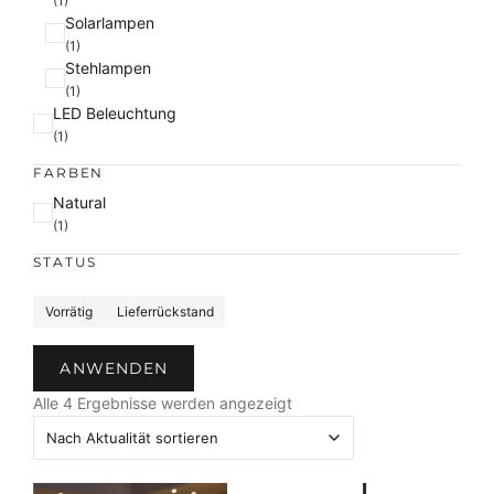
(1)
Solarlampen
(1)
Stehlampen
(1)
LED Beleuchtung
(1)
FARBEN
F
Natural
a
(1)
r
STATUS
b
e
S
Vorrätig
Lieferrückstand
t
a
ANWENDEN
t
N
u
Alle 4 Ergebnisse werden angezeigt
a
s
c
h