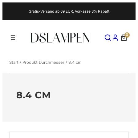
Zum
Gratis-Versand ab 69 EUR, Vorkasse 3% Rabatt
Inhalt
springen
0
Start
/ Produkt Durchmesser / 8.4 cm
8.4 CM