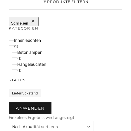
PRODUKTE FILTERN
Schließen
KATEGORIEN
K
Innenleuchten
a
(1)
Betonlampen
t
(1)
e
Hängeleuchten
g
(1)
o
r
STATUS
i
e
S
Lieferrückstand
t
a
ANWENDEN
t
u
Einzelnes Ergebnis wird angezeigt
s