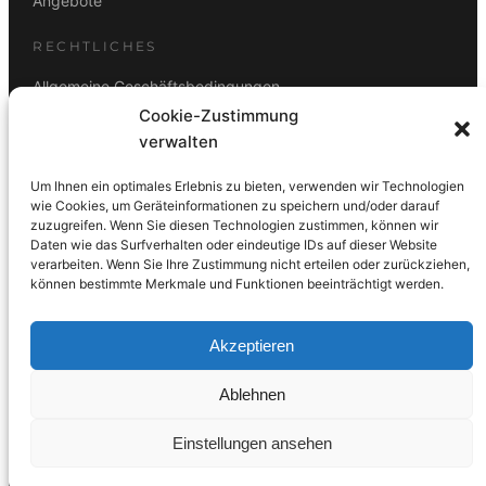
Angebote
RECHTLICHES
Allgemeine Geschäftsbedingungen
Cookie-Zustimmung
Datenschutz
verwalten
Impressum
Um Ihnen ein optimales Erlebnis zu bieten, verwenden wir Technologien
Rücktrittsbelehrung
wie Cookies, um Geräteinformationen zu speichern und/oder darauf
zuzugreifen. Wenn Sie diesen Technologien zustimmen, können wir
ZAHLUNGSARTEN
Daten wie das Surfverhalten oder eindeutige IDs auf dieser Website
verarbeiten. Wenn Sie Ihre Zustimmung nicht erteilen oder zurückziehen,
Vorkasse
Visa
Mastercard
Link
PayPal
G-Pay
können bestimmte Merkmale und Funktionen beeinträchtigt werden.
Apple Pay
Klarna
Akzeptieren
Ablehnen
© 2026 DS Lampen GmbH. Alle Rechte vorbehalten.
Einstellungen ansehen
Made with care in Wien 🇦🇹