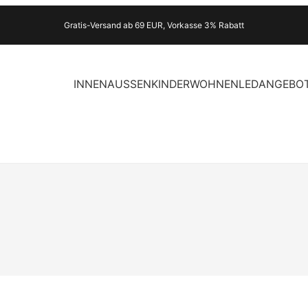
Gratis-Versand ab 69 EUR, Vorkasse 3% Rabatt
INNEN
AUSSEN
KINDER
WOHNEN
LED
ANGEBO