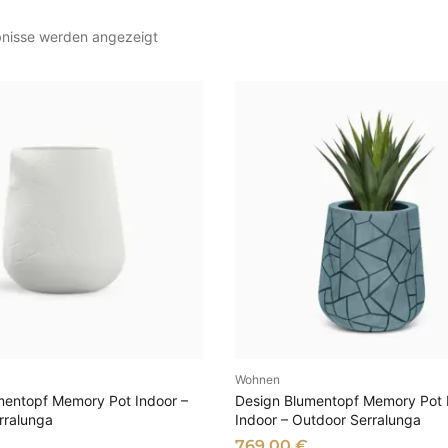
N
bnisse werden angezeigt
a
c
h
A
k
t
u
a
l
i
t
ä
t
s
o
Wohnen
SFÜHRUNG WÄHLEN
AUSFÜHRUNG WÄHL
r
mentopf Memory Pot Indoor –
Design Blumentopf Memory Pot 
t
rralunga
Indoor – Outdoor Serralunga
i
769,00
€