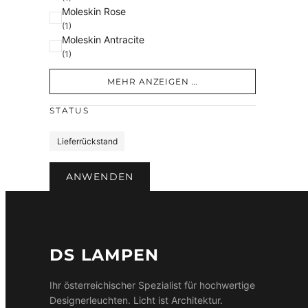
Moleskin Rose
(1)
Moleskin Antracite
(1)
MEHR ANZEIGEN …
STATUS
S
Lieferrückstand
t
a
ANWENDEN
t
u
s
DS LAMPEN
Ihr österreichischer Spezialist für hochwertige
Designerleuchten. Licht ist Architektur.