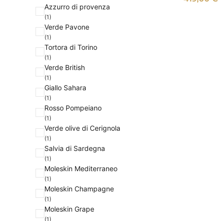
b
e
Azzurro di provenza
e
(1)
Verde Pavone
(1)
Tortora di Torino
(1)
Verde British
(1)
Giallo Sahara
(1)
Rosso Pompeiano
(1)
Verde olive di Cerignola
(1)
Salvia di Sardegna
(1)
Moleskin Mediterraneo
(1)
Moleskin Champagne
(1)
Moleskin Grape
(1)