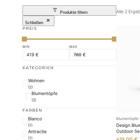
Alle 2 Erge
Produkte filtern
Schließen
PREIS
KATEGORIEN
K
Wohnen
(2)
a
Blumentöpfe
t
(2)
e
FARBEN
g
F
Bianco
Blumentöpfe
o
AU
Design Blu
(1)
a
r
Outdoor Se
Antracite
r
i
(1)
419,00
€