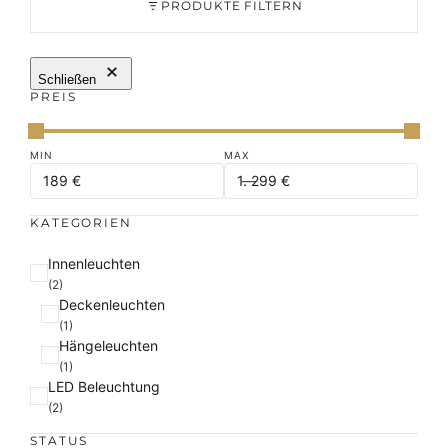
PRODUKTE FILTERN
Schließen
PREIS
KATEGORIEN
K
Innenleuchten
a
(2)
Deckenleuchten
t
(1)
e
Hängeleuchten
g
(1)
o
LED Beleuchtung
r
(2)
i
e
STATUS