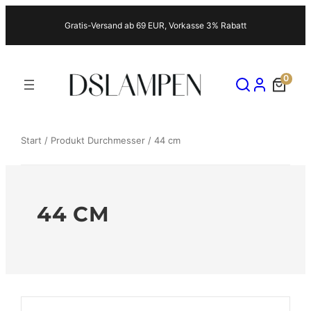
Zum
Gratis-Versand ab 69 EUR, Vorkasse 3% Rabatt
Inhalt
springen
0
Start
/ Produkt Durchmesser / 44 cm
44 CM