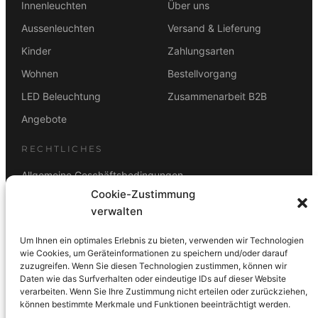
Innenleuchten
Über uns
Aussenleuchten
Versand & Lieferung
Kinder
Zahlungsarten
Wohnen
Bestellvorgang
LED Beleuchtung
Zusammenarbeit B2B
Angebote
RECHTLICHES
Allgemeine Geschäftsbedingungen
Cookie-Zustimmung
Datenschutz
verwalten
Impressum
Um Ihnen ein optimales Erlebnis zu bieten, verwenden wir Technologien
Rücktrittsbelehrung
wie Cookies, um Geräteinformationen zu speichern und/oder darauf
zuzugreifen. Wenn Sie diesen Technologien zustimmen, können wir
ZAHLUNGSARTEN
Daten wie das Surfverhalten oder eindeutige IDs auf dieser Website
verarbeiten. Wenn Sie Ihre Zustimmung nicht erteilen oder zurückziehen,
Vorkasse
Visa
Mastercard
Link
PayPal
G-Pay
können bestimmte Merkmale und Funktionen beeinträchtigt werden.
Apple Pay
Klarna