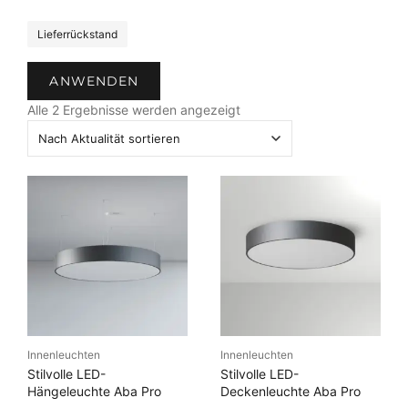
S
Lieferrückstand
t
a
ANWENDEN
t
N
u
Alle 2 Ergebnisse werden angezeigt
a
s
c
h
A
k
t
u
a
l
i
t
ä
Innenleuchten
Innenleuchten
t
Stilvolle LED-
Stilvolle LED-
s
Hängeleuchte Aba Pro
Deckenleuchte Aba Pro