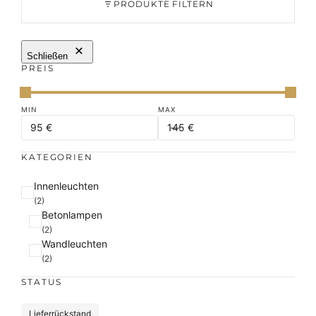
PRODUKTE FILTERN
Schließen
PREIS
KATEGORIEN
K
Innenleuchten
a
(2)
Betonlampen
t
(2)
e
Wandleuchten
g
(2)
o
r
STATUS
i
e
S
Lieferrückstand