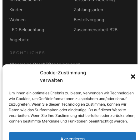
Kinder
Zahlungsarten
Wohnen
Bestellvorgang
LED Beleuchtung
Zusammenarbeit B2B
Angebote
RECHTLICHES
Allgemeine Geschäftsbedingungen
Cookie-Zustimmung
Datenschutz
verwalten
Impressum
Um Ihnen ein optimales Erlebnis zu bieten, verwenden wir Technologien
Rücktrittsbelehrung
wie Cookies, um Geräteinformationen zu speichern und/oder darauf
zuzugreifen. Wenn Sie diesen Technologien zustimmen, können wir
ZAHLUNGSARTEN
Daten wie das Surfverhalten oder eindeutige IDs auf dieser Website
verarbeiten. Wenn Sie Ihre Zustimmung nicht erteilen oder zurückziehen,
Vorkasse
Visa
Mastercard
Link
PayPal
G-Pay
können bestimmte Merkmale und Funktionen beeinträchtigt werden.
Apple Pay
Klarna
Akzeptieren