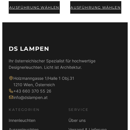
t
AUSFÜHRUNG WÄHLEN
AUSFÜHRUNG WÄHLEN
i
e
r
t
DS LAMPEN
Ihr österreichischer Spezialist für hochwertige
Designerleuchten. Licht ist Architektur.
Holzmanngasse 1/Halle 1 Obj.31
1210 Wien, Österreich
+43 660 370 55 26
info@dslampen.at
KATEGORIEN
SERVICE
Innenleuchten
Über uns
Aussenleuchten
Versand & Lieferung