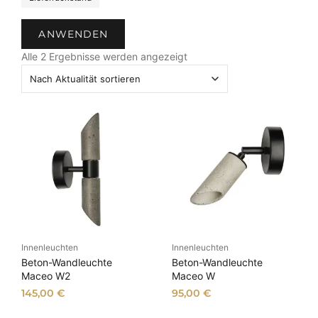
t
a
ANWENDEN
t
N
u
Alle 2 Ergebnisse werden angezeigt
a
s
c
h
A
k
t
u
a
l
i
t
ä
Innenleuchten
Innenleuchten
t
Beton-Wandleuchte
Beton-Wandleuchte
s
Maceo W2
Maceo W
o
145,00
€
95,00
€
r