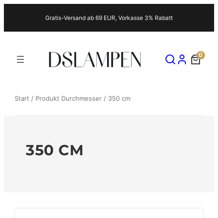
Zum
Gratis-Versand ab 69 EUR, Vorkasse 3% Rabatt
Inhalt
springen
0
Start
/ Produkt Durchmesser / 350 cm
350 CM