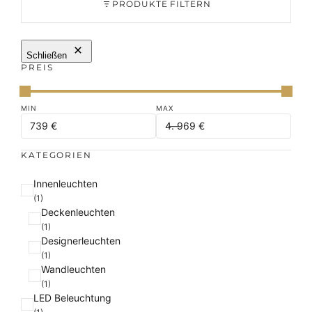
PRODUKTE FILTERN
Schließen
PREIS
KATEGORIEN
K
Innenleuchten
a
(1)
Deckenleuchten
t
(1)
e
Designerleuchten
g
(1)
o
Wandleuchten
r
(1)
i
LED Beleuchtung
e