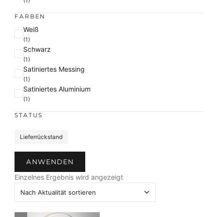
(1)
FARBEN
F
Weiß
a
(1)
Schwarz
r
(1)
b
Satiniertes Messing
e
(1)
Satiniertes Aluminium
(1)
STATUS
S
Lieferrückstand
t
a
ANWENDEN
t
u
Einzelnes Ergebnis wird angezeigt
s