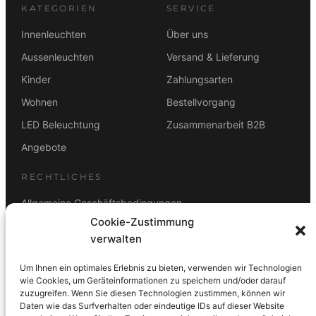
KATEGORIEN
SERVICE
Innenleuchten
Über uns
Aussenleuchten
Versand & Lieferung
Kinder
Zahlungsarten
Wohnen
Bestellvorgang
LED Beleuchtung
Zusammenarbeit B2B
Angebote
RECHTLICHES
Allgemeine Geschäftsbedingungen
Cookie-Zustimmung
Datenschutz
verwalten
Impressum
Um Ihnen ein optimales Erlebnis zu bieten, verwenden wir Technologien
Rücktrittsbelehrung
wie Cookies, um Geräteinformationen zu speichern und/oder darauf
zuzugreifen. Wenn Sie diesen Technologien zustimmen, können wir
ZAHLUNGSARTEN
Daten wie das Surfverhalten oder eindeutige IDs auf dieser Website