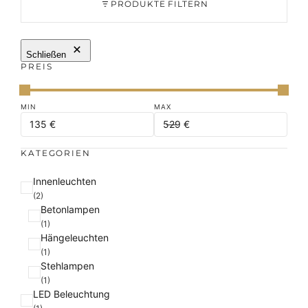
PRODUKTE FILTERN
Schließen
PREIS
KATEGORIEN
K
Innenleuchten
a
(2)
Betonlampen
t
(1)
e
Hängeleuchten
g
(1)
o
Stehlampen
r
(1)
i
LED Beleuchtung
e