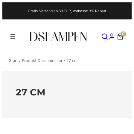
Zum
Gratis-Versand ab 69 EUR, Vorkasse 3% Rabatt
Inhalt
springen
0
Start
/ Produkt Durchmesser / 27 cm
27 CM