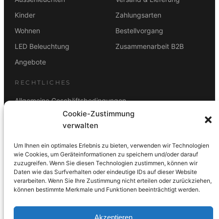
Kinder
Zahlungsarten
Wohnen
Bestellvorgang
LED Beleuchtung
Zusammenarbeit B2B
Angebote
RECHTLICHES
Allgemeine Geschäftsbedingungen
Cookie-Zustimmung
Datenschutz
verwalten
Impressum
Um Ihnen ein optimales Erlebnis zu bieten, verwenden wir Technologien
Rücktrittsbelehrung
wie Cookies, um Geräteinformationen zu speichern und/oder darauf
zuzugreifen. Wenn Sie diesen Technologien zustimmen, können wir
ZAHLUNGSARTEN
Daten wie das Surfverhalten oder eindeutige IDs auf dieser Website
verarbeiten. Wenn Sie Ihre Zustimmung nicht erteilen oder zurückziehen,
Vorkasse
Visa
Mastercard
Link
PayPal
G-Pay
können bestimmte Merkmale und Funktionen beeinträchtigt werden.
Apple Pay
Klarna
Akzeptieren