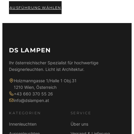
AUSFÜHRUNG WÄHLEN
DS LAMPEN
Ihr österreichischer Spezialist für hochwertige
Designerleuchten. Licht ist Architektur.
Holzmanngasse 1/Halle 1 Obj.31
1210 Wien, Österreich
+43 660 370 55 26
info@dslampen.at
KATEGORIEN
SERVICE
Innenleuchten
Über uns
Aussenleuchten
Versand & Lieferung