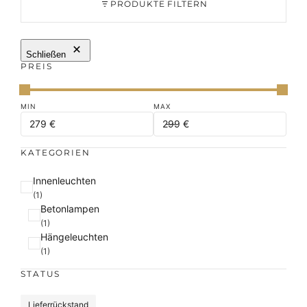
PRODUKTE FILTERN
Schließen
PREIS
KATEGORIEN
K
Innenleuchten
a
(1)
Betonlampen
t
(1)
e
Hängeleuchten
g
(1)
o
r
STATUS
i
e
S
Lieferrückstand