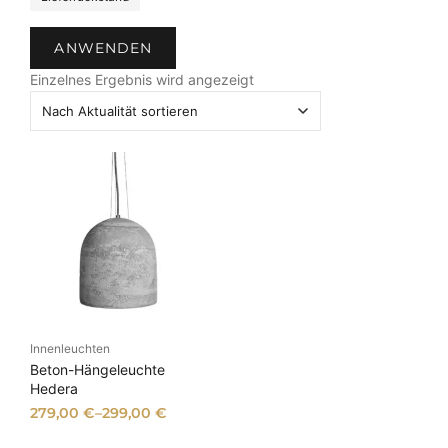
t
a
ANWENDEN
t
u
Einzelnes Ergebnis wird angezeigt
s
Innenleuchten
Beton-Hängeleuchte
Hedera
279,00
€
–
299,00
€