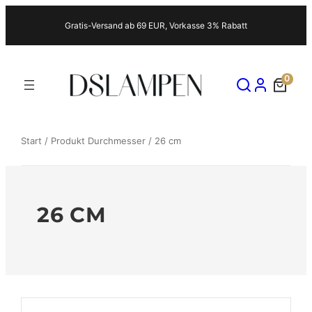
Zum
Gratis-Versand ab 69 EUR, Vorkasse 3% Rabatt
Inhalt
springen
0
Start
/ Produkt Durchmesser / 26 cm
26 CM