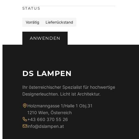
e
r
STATUS
b
S
e
Vorrätig
Lieferrückstand
t
a
ANWENDEN
t
u
s
DS LAMPEN
Ihr österreichischer Spezialist für hochwertige
Designerleuchten. Licht ist Architektur.
Holzmanngasse 1/Halle 1 Obj.31
1210 Wien, Österreich
+43 660 370 55 26
info@dslampen.at