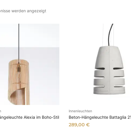
N
bnisse werden angezeigt
a
c
h
A
k
t
u
a
l
i
t
ä
t
s
o
n
Innenleuchten
N DEN WARENKORB
AUSFÜHRUNG WÄHL
r
ngeleuchte Alexia im Boho-Stil
Beton-Hängeleuchte Battaglia 2
t
289,00
€
i