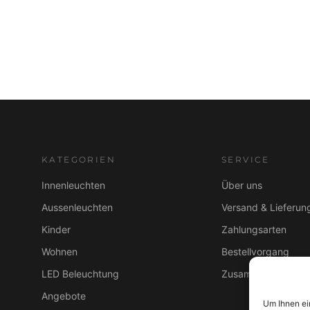
e
r
t
KATEGORIEN
SERVICE
Innenleuchten
Über uns
Aussenleuchten
Versand & Lieferun
Kinder
Zahlungsarten
Wohnen
Bestellvorgang
LED Beleuchtung
Zusammenarbeit B
Angebote
Um Ihnen ei