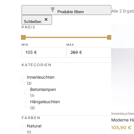
Alle 2 Erge
Produkte filtern
Schließen
PREIS
KATEGORIEN
K
Innenleuchten
(2)
a
Betonlampen
t
(1)
e
Hängeleuchten
g
(2)
Innenleuchte
o
I
FARBEN
Moderne Hä
r
F
Natural
105,90
€
i
(1)
a