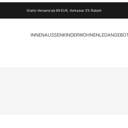
Gratis-Versand ab 69 EUR, Vorkasse 3% Rabatt
INNEN
AUSSEN
KINDER
WOHNEN
LED
ANGEBO