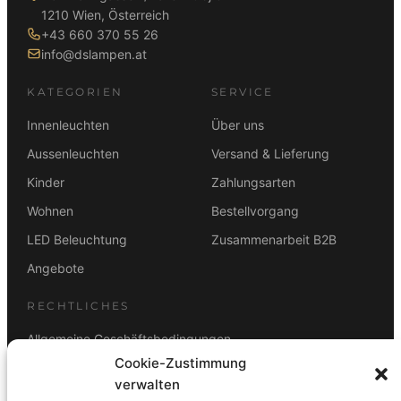
1210 Wien, Österreich
+43 660 370 55 26
info@dslampen.at
KATEGORIEN
SERVICE
Innenleuchten
Über uns
Aussenleuchten
Versand & Lieferung
Kinder
Zahlungsarten
Wohnen
Bestellvorgang
LED Beleuchtung
Zusammenarbeit B2B
Angebote
RECHTLICHES
Allgemeine Geschäftsbedingungen
Cookie-Zustimmung
Datenschutz
verwalten
Impressum