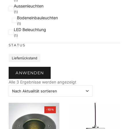
(1)
Aussenleuchten
(1)
Bodeneinbauleuchten
(1)
LED Beleuchtung
(1)
STATUS
S
Lieferrückstand
t
a
ANWENDEN
t
N
u
Alle 3 Ergebnisse werden angezeigt
a
s
c
h
A
P
-10%
k
r
o
t
d
u
u