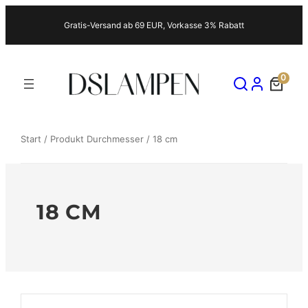
Zum
Gratis-Versand ab 69 EUR, Vorkasse 3% Rabatt
Inhalt
springen
0
Start
/ Produkt Durchmesser / 18 cm
18 CM