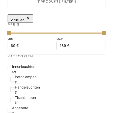
PRODUKTE FILTERN
Schließen
PREIS
KATEGORIEN
K
Innenleuchten
a
(2)
Betonlampen
t
(1)
e
Hängeleuchten
g
(1)
o
Tischlampen
r
(1)
i
Angebote
e