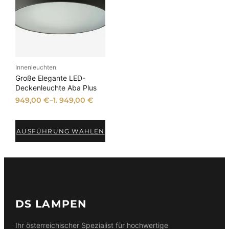
Innenleuchten
Große Elegante LED-
Deckenleuchte Aba Plus
949,00
€
–
1. 949,00
€
AUSFÜHRUNG WÄHLEN
DS LAMPEN
Ihr österreichischer Spezialist für hochwertige