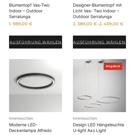
t
Blumentopf Vas-Two
Designer-Blumentopf mit
s
Indoor – Outdoor
Licht Vas- Two Indoor –
Serralunga
Outdoor Serralunga
o
r
1. 989,00
€
2. 389,00
€
–
2. 459,00
€
t
i
AUSFÜHRUNG WÄHLEN
AUSFÜHRUNG WÄHLEN
e
r
t
P
Angebot
r
o
d
u
k
t
i
m
A
n
Innenleuchten
Innenleuchten
g
e
Moderne LED-
Design LED Hängeleuchte
b
Deckenlampe Alfredo
U-light Axo Light
o