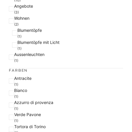
(10)
Angebote
(3)
Wohnen
(2)
Blumentöpfe
(1)
Blumentöpfe mit Licht
(1)
Aussenleuchten
(1)
FARBEN
F
Antracite
a
(1)
Bianco
r
(1)
b
Azzurro di provenza
e
(1)
Verde Pavone
(1)
Tortora di Torino