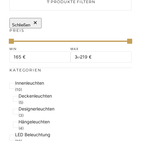
PRODUKTE FILTERN
Schließen
PREIS
KATEGORIEN
K
Innenleuchten
a
(10)
Deckenleuchten
t
(5)
e
Designerleuchten
g
(3)
o
Hängeleuchten
r
(4)
i
LED Beleuchtung
e