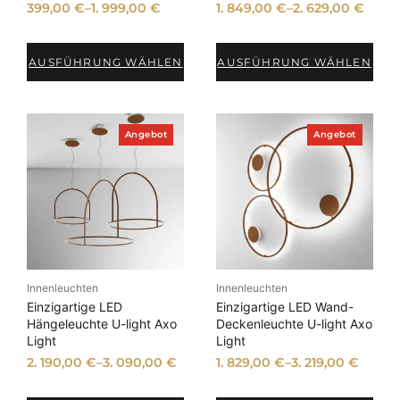
399,00
€
–
1. 999,00
€
1. 849,00
€
–
2. 629,00
€
t
AUSFÜHRUNG WÄHLEN
AUSFÜHRUNG WÄHLEN
P
P
Angebot
Angebot
r
r
o
o
d
d
u
u
k
k
t
t
i
i
m
m
A
A
n
n
Innenleuchten
Innenleuchten
g
g
e
e
Einzigartige LED
Einzigartige LED Wand-
b
b
Hängeleuchte U-light Axo
Deckenleuchte U-light Axo
o
o
Light
Light
t
t
2. 190,00
€
–
3. 090,00
€
1. 829,00
€
–
3. 219,00
€