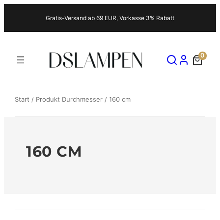
Zum
Gratis-Versand ab 69 EUR, Vorkasse 3% Rabatt
Inhalt
springen
0
Start
/ Produkt Durchmesser / 160 cm
160 CM