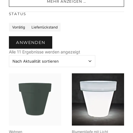
MEHR ANZEIGEN …
STATUS
S
Vorrätig
Lieferrückstand
t
a
ANWENDEN
t
N
u
Alle 11 Ergebnisse werden angezeigt
a
s
c
h
A
k
t
u
a
l
i
t
ä
Wohnen
Blumentöpfe mit Licht