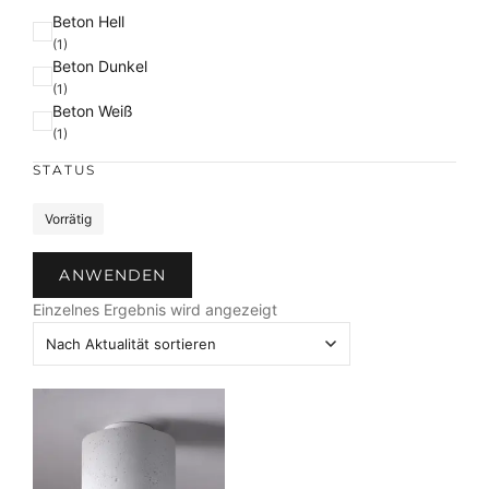
F
Beton Hell
a
(1)
Beton Dunkel
r
(1)
b
Beton Weiß
e
(1)
STATUS
S
Vorrätig
t
a
ANWENDEN
t
u
Einzelnes Ergebnis wird angezeigt
s