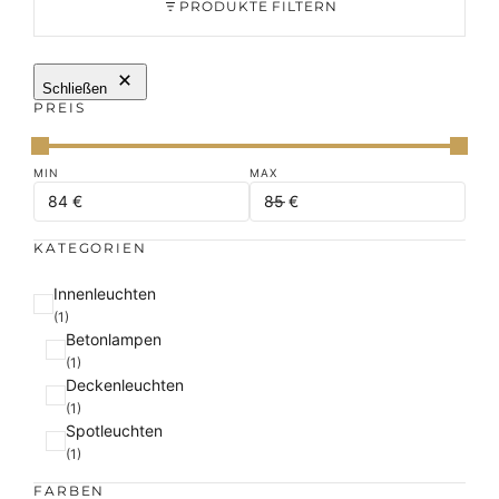
PRODUKTE FILTERN
Schließen
PREIS
KATEGORIEN
K
Innenleuchten
a
(1)
Betonlampen
t
(1)
e
Deckenleuchten
g
(1)
o
Spotleuchten
r
(1)
i
e
FARBEN