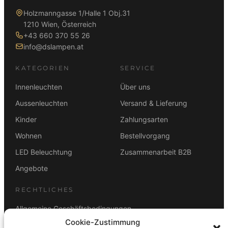
Holzmanngasse 1/Halle 1 Obj.31
1210 Wien, Österreich
+43 660 370 55 26
info@dslampen.at
KATEGORIEN
SERVICE
Innenleuchten
Über uns
Aussenleuchten
Versand & Lieferung
Kinder
Zahlungsarten
Wohnen
Bestellvorgang
LED Beleuchtung
Zusammenarbeit B2B
Angebote
RECHTLICHES
Allgemeine Geschäftsbedingungen
Cookie-Zustimmung
Datenschutz