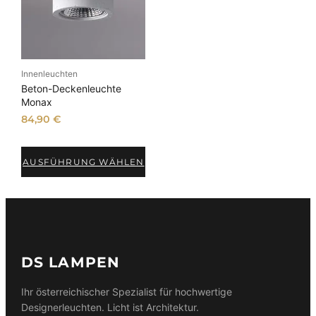
Innenleuchten
Beton-Deckenleuchte
Monax
84,90
€
AUSFÜHRUNG WÄHLEN
DS LAMPEN
Ihr österreichischer Spezialist für hochwertige
Designerleuchten. Licht ist Architektur.