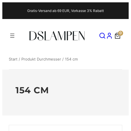
Zum
Gratis-Versand ab 69 EUR, Vorkasse 3% Rabatt
Inhalt
springen
0
Start
/ Produkt Durchmesser / 154 cm
154 CM