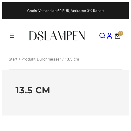
Zum
Gratis-Versand ab 69 EUR, Vorkasse 3% Rabatt
Inhalt
springen
0
Start
/ Produkt Durchmesser / 13.5 cm
13.5 CM