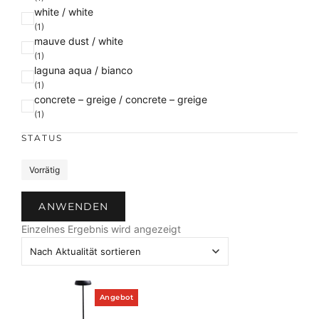
white / white
r
(1)
b
mauve dust / white
e
(1)
laguna aqua / bianco
(1)
concrete – greige / concrete – greige
(1)
STATUS
S
Vorrätig
t
a
ANWENDEN
t
u
Einzelnes Ergebnis wird angezeigt
s
P
Angebot
r