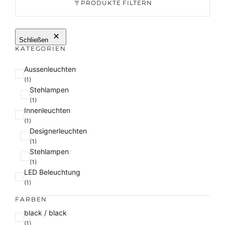
PRODUKTE FILTERN
Schließen
KATEGORIEN
K
Aussenleuchten
a
(1)
Stehlampen
t
(1)
e
Innenleuchten
g
(1)
o
Designerleuchten
r
(1)
i
Stehlampen
e
(1)
LED Beleuchtung
(1)
FARBEN
F
black / black
a
(1)