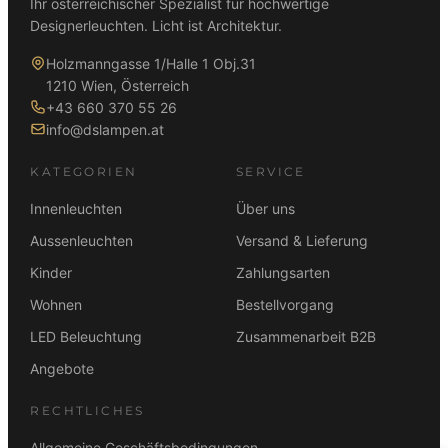
Ihr österreichischer Spezialist für hochwertige
h
e
Designerleuchten. Licht ist Architektur.
e
i
r
s
Holzmanngasse 1/Halle 1 Obj.31
P
i
1210 Wien, Österreich
r
s
+43 660 370 55 26
e
t
info@dslampen.at
i
:
s
2
KATEGORIEN
SERVICE
w
9
a
5
Innenleuchten
Über uns
r
,
Aussenleuchten
Versand & Lieferung
:
0
Kinder
Zahlungsarten
3
0
6
Wohnen
Bestellvorgang
9
€
LED Beleuchtung
Zusammenarbeit B2B
,
.
0
Angebote
0
RECHTLICHES
€
Allgemeine Geschäftsbedingungen