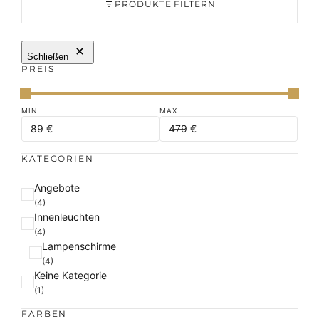
PRODUKTE FILTERN
Schließen
PREIS
KATEGORIEN
K
Angebote
a
(4)
Innenleuchten
t
(4)
e
Lampenschirme
g
(4)
o
Keine Kategorie
r
(1)
i
e
FARBEN