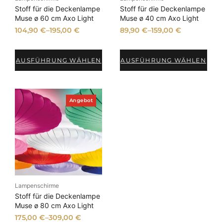
P
i
e
e
Stoff für die Deckenlampe
Stoff für die Deckenlampe
r
s
b
b
Muse ø 60 cm Axo Light
Muse ø 40 cm Axo Light
e
t
o
o
104,90
€
–
195,00
€
89,90
€
–
159,00
€
t
t
i
:
s
1
w
4
AUSFÜHRUNG WÄHLEN
AUSFÜHRUNG WÄHLEN
a
5
r
,
:
0
1
0
P
Angebot
r
7
o
9
€
d
,
.
u
k
0
t
0
i
m
A
€
n
Lampenschirme
g
e
Stoff für die Deckenlampe
b
Muse ø 80 cm Axo Light
o
175,00
€
–
309,00
€
t