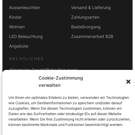
Aussenleuchten
Versand & Lieferung
Kinder
Zahlungsarten
Wohnen
Bestellvorgang
LED Beleuchtung
Zusammenarbeit B2B
Angebote
RECHTLICHES
Allgemeine Geschäftsbedingungen
Cookie-Zustimmung
Datenschutz
verwalten
Impressum
Um Ihnen ein optimales Erlebnis zu bieten, verwenden wir Technologien
Rücktrittsbelehrung
wie Cookies, um Geräteinformationen zu speichern und/oder darauf
zuzugreifen. Wenn Sie diesen Technologien zustimmen, können wir
ZAHLUNGSARTEN
Daten wie das Surfverhalten oder eindeutige IDs auf dieser Website
verarbeiten. Wenn Sie Ihre Zustimmung nicht erteilen oder zurückziehen,
Vorkasse
Visa
Mastercard
Link
PayPal
G-Pay
können bestimmte Merkmale und Funktionen beeinträchtigt werden.
Apple Pay
Klarna