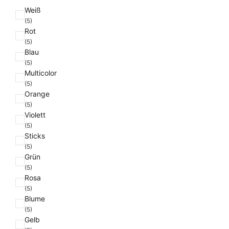
F
Weiß
a
(5)
Rot
r
(5)
b
Blau
e
(5)
Multicolor
(5)
Orange
(5)
Violett
(5)
Sticks
(5)
Grün
(5)
Rosa
(5)
Blume
(5)
Gelb