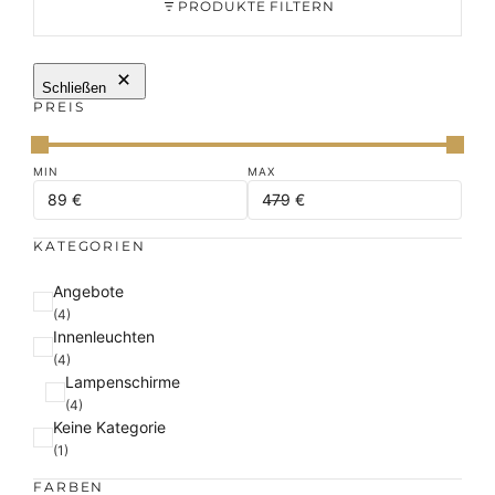
PRODUKTE FILTERN
Schließen
PREIS
KATEGORIEN
K
Angebote
a
(4)
Innenleuchten
t
(4)
e
Lampenschirme
g
(4)
o
Keine Kategorie
r
(1)
i
e
FARBEN