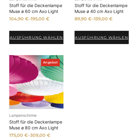
P
i
e
e
Stoff für die Deckenlampe
Stoff für die Deckenlampe
r
s
b
b
Muse ø 60 cm Axo Light
Muse ø 40 cm Axo Light
e
t
o
o
104,90
€
–
195,00
€
89,90
€
–
159,00
€
t
t
i
:
s
1
w
4
AUSFÜHRUNG WÄHLEN
AUSFÜHRUNG WÄHLEN
a
5
r
,
:
0
1
0
P
Angebot
r
7
o
9
€
d
,
.
u
k
0
t
0
i
m
A
€
n
Lampenschirme
g
e
Stoff für die Deckenlampe
b
Muse ø 80 cm Axo Light
o
175,00
€
–
309,00
€
t