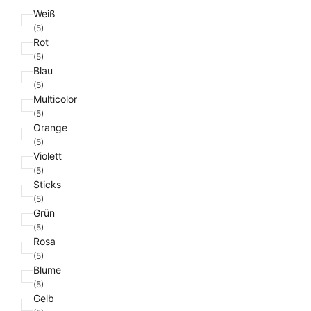
F
Weiß
a
(5)
Rot
r
(5)
b
Blau
e
(5)
Multicolor
(5)
Orange
(5)
Violett
(5)
Sticks
(5)
Grün
(5)
Rosa
(5)
Blume
(5)
Gelb