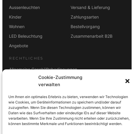
Aussenleuchten
Versand & Lieferung
Kinder
Zahlungsarten
Wohnen
Bestellvorgang
LED Beleuchtung
Zusammenarbeit B2B
Angebote
RECHTLICHES
Allgemeine Geschäftsbedingungen
Cookie-Zustimmung
Datenschutz
verwalten
Impressum
Um Ihnen ein optimales Erlebnis zu bieten, verwenden wir Technologien
Rücktrittsbelehrung
wie Cookies, um Geräteinformationen zu speichern und/oder darauf
zuzugreifen. Wenn Sie diesen Technologien zustimmen, können wir
ZAHLUNGSARTEN
Daten wie das Surfverhalten oder eindeutige IDs auf dieser Website
verarbeiten. Wenn Sie Ihre Zustimmung nicht erteilen oder zurückziehen,
Vorkasse
Visa
Mastercard
Link
PayPal
G-Pay
können bestimmte Merkmale und Funktionen beeinträchtigt werden.
Apple Pay
Klarna