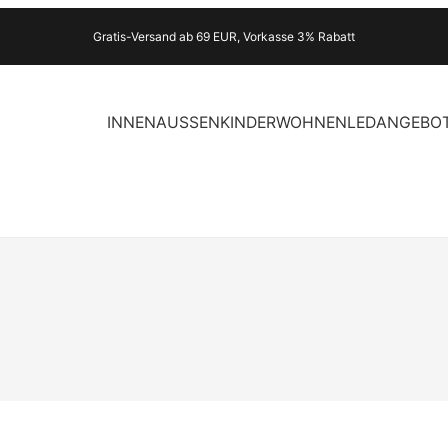
Gratis-Versand ab 69 EUR, Vorkasse 3% Rabatt
INNEN
AUSSEN
KINDER
WOHNEN
LED
ANGEBO