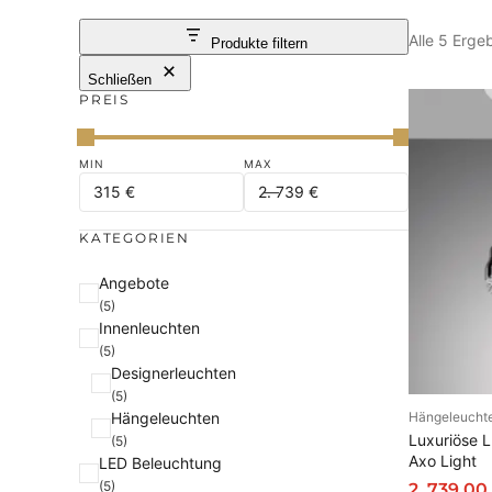
Alle 5 Erg
Produkte filtern
Schließen
PREIS
KATEGORIEN
K
Angebote
(5)
a
Innenleuchten
t
(5)
e
Designerleuchten
g
(5)
Hängeleuchten
Hängeleucht
o
AU
Luxuriöse 
(5)
r
Axo Light
LED Beleuchtung
i
(5)
2. 739,00