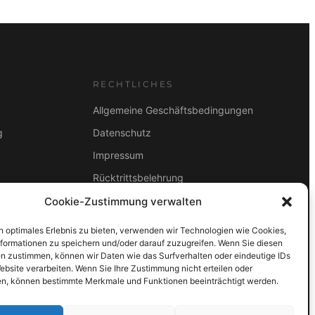
s
1
w
.
a
4
r
2
:
9
RECHTLICHES
1
,
Allgemeine Geschäftsbedingungen
.
0
7
0
g
Datenschutz
9
Impressum
9
€
Rücktrittsbelehrung
,
.
0
2B
Cookie-Zustimmung verwalten
ZAHLUNGSARTEN
0
Vorkasse
Visa
Mastercard
Link
n optimales Erlebnis zu bieten, verwenden wir Technologien wie Cookies,
formationen zu speichern und/oder darauf zuzugreifen. Wenn Sie diesen
PayPal
G-Pay
Apple Pay
Klarna
€
n zustimmen, können wir Daten wie das Surfverhalten oder eindeutige IDs
ebsite verarbeiten. Wenn Sie Ihre Zustimmung nicht erteilen oder
n, können bestimmte Merkmale und Funktionen beeinträchtigt werden.