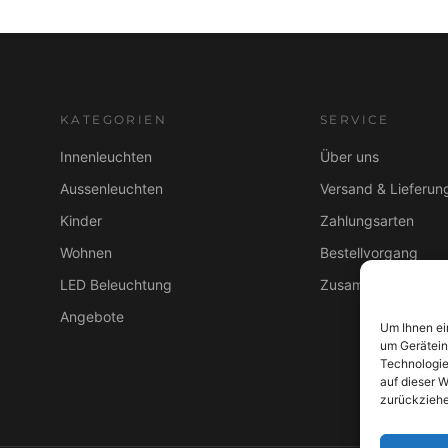
s
1
w
.
a
6
r
6
:
9
KATEGORIEN
SERVICE
2
,
Innenleuchten
Über uns
.
0
0
0
Aussenleuchten
Versand & Lieferun
9
Kinder
Zahlungsarten
9
€
Wohnen
Bestellvorgang
,
.
0
LED Beleuchtung
Zusammenarbeit B
0
Angebote
Um Ihnen ei
um Gerätein
€
Technologie
auf dieser W
zurückziehe