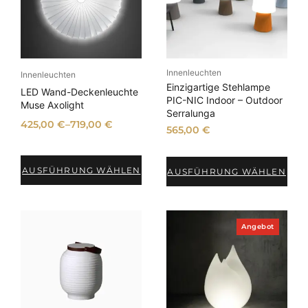
k
l
t
i
i
t
m
A
ä
n
t
Innenleuchten
g
Innenleuchten
e
Einzigartige Stehlampe
s
LED Wand-Deckenleuchte
b
PIC-NIC Indoor – Outdoor
o
Muse Axolight
o
Serralunga
r
t
425,00
€
–
719,00
€
565,00
€
t
i
e
AUSFÜHRUNG WÄHLEN
AUSFÜHRUNG WÄHLEN
r
t
P
Angebot
r
o
d
u
k
t
i