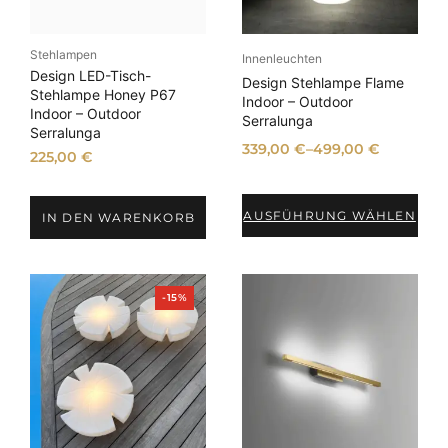
m
A
n
Stehlampen
g
Innenleuchten
e
Design LED-Tisch-
Design Stehlampe Flame
b
Stehlampe Honey P67
Indoor – Outdoor
o
Indoor – Outdoor
Serralunga
t
Serralunga
339,00
€
–
499,00
€
225,00
€
AUSFÜHRUNG WÄHLEN
IN DEN WARENKORB
P
-15%
r
o
d
u
k
t
i
m
A