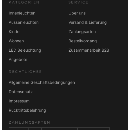
KATEGORIEN
SERVICE
9
€
,
.
Innenleuchten
Über uns
0
Aussenleuchten
Versand & Lieferung
0
Kinder
Zahlungsarten
€
Wohnen
Bestellvorgang
LED Beleuchtung
Zusammenarbeit B2B
Angebote
RECHTLICHES
Allgemeine Geschäftsbedingungen
Datenschutz
Impressum
Rücktrittsbelehrung
ZAHLUNGSARTEN