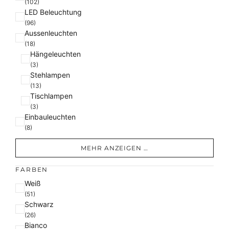
(102)
LED Beleuchtung
(96)
Aussenleuchten
(18)
Hängeleuchten
(3)
Stehlampen
(13)
Tischlampen
(3)
Einbauleuchten
(8)
MEHR ANZEIGEN …
FARBEN
F
Weiß
a
(51)
Schwarz
r
(26)
b
Bianco
e