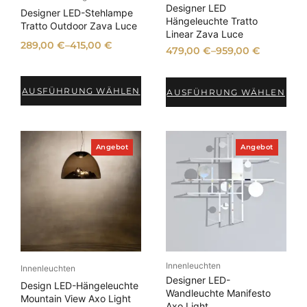
e
Designer LED
r
s
Designer LED-Stehlampe
b
Hängeleuchte Tratto
e
t
Tratto Outdoor Zava Luce
o
Linear Zava Luce
t
i
:
289,00
€
–
415,00
€
479,00
€
–
959,00
€
s
2
w
2
a
5
AUSFÜHRUNG WÄHLEN
AUSFÜHRUNG WÄHLEN
r
,
:
0
2
0
6
P
P
Angebot
Angebot
r
r
5
€
o
o
,
.
d
d
0
u
u
k
k
0
t
t
i
i
m
m
€
A
A
n
n
Innenleuchten
g
g
Innenleuchten
e
e
Designer LED-
Design LED-Hängeleuchte
b
b
Wandleuchte Manifesto
Mountain View Axo Light
o
o
Axo Light