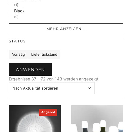
(1)
Black
(9)
MEHR ANZEIGEN …
STATUS
S
Vorrätig
Lieferrückstand
t
a
ANWENDEN
t
N
u
Ergebnisse 37 – 72 von 143 werden angezeigt
a
s
c
h
A
k
P
Angebot
r
t
o
u
d
a
u