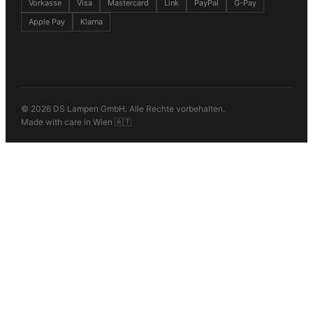
Vorkasse
Visa
Mastercard
Link
PayPal
G-Pay
Apple Pay
Klarna
© 2026 DS Lampen GmbH. Alle Rechte vorbehalten.
Made with care in Wien 🇦🇹